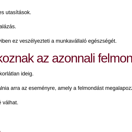
es utasítások.
alázás.
ben ez veszélyezteti a munkavállaló egészségét.
tkoznak az azonnali felmo
rlátlan ideig.
agálnia arra az eseményre, amely a felmondást megalapoz
 válhat.