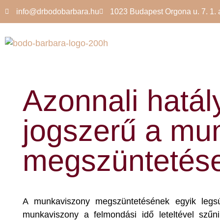
info@drbodobarbara.hu
1023 Budapest Orgona u. 7. 1. 
Azonnali hatál
jogszerű a mu
megszüntetés
A munkaviszony megszüntetésének egyik legs
munkaviszony a felmondási idő leteltével szűn