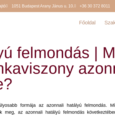
ajtó
1051 Budapest Arany Jánus u. 10.
+36 30 372 8011
Főoldal
Szak
yú felmondás | M
nkaviszony azonn
e?
úlyosabb formája az azonnali hatályú felmondás. 
ik meg, az azonnali hatályú felmondás következtébe