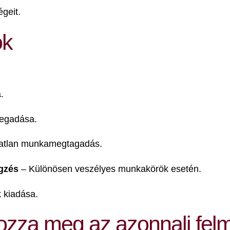
geit.
ok
.
megadása.
latlan munkamegtagadás.
égzés
– Különösen veszélyes munkakörök esetén.
k kiadása.
zza meg az azonnali fel