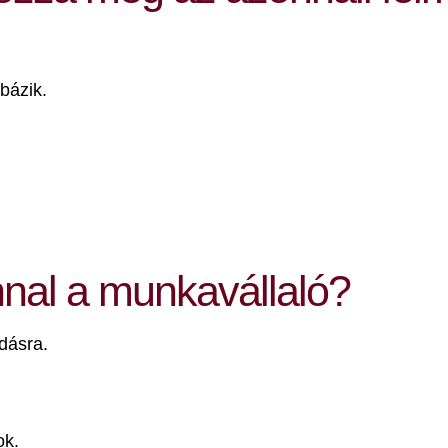
bázik.
nnal a munkavállaló?
dásra.
ok.