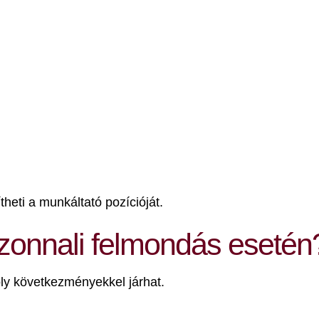
heti a munkáltató pozícióját.
 azonnali felmondás esetén
ly következményekkel járhat.