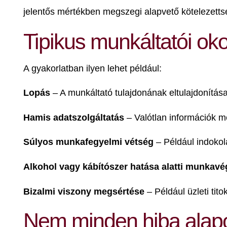
jelentős mértékben megszegi alapvető kötelezettsé
Tipikus munkáltatói ok
A gyakorlatban ilyen lehet például:
Lopás
– A munkáltató tulajdonának eltulajdonítása
Hamis adatszolgáltatás
– Valótlan információk 
Súlyos munkafegyelmi vétség
– Például indoko
Alkohol vagy kábítószer hatása alatti munkav
Bizalmi viszony megsértése
– Például üzleti tito
Nem minden hiba alapo