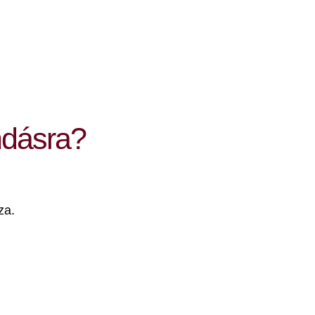
ndásra?
za.