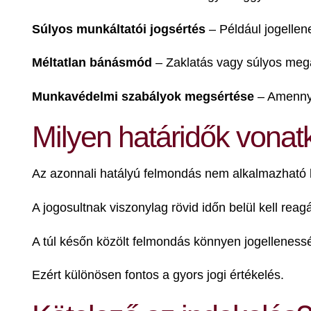
Súlyos munkáltatói jogsértés
– Például jogellen
Méltatlan bánásmód
– Zaklatás vagy súlyos meg
Munkavédelmi szabályok megsértése
– Amennyi
Milyen határidők vona
Az azonnali hatályú felmondás nem alkalmazható ko
A jogosultnak viszonylag rövid időn belül kell re
A túl későn közölt felmondás könnyen jogellenessé
Ezért különösen fontos a gyors jogi értékelés.