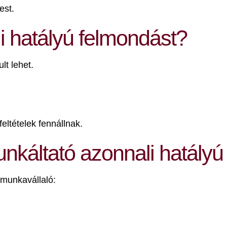
est.
i hatályú felmondást?
lt lehet.
feltételek fennállnak.
nkáltató azonnali hatályú
 munkavállaló: